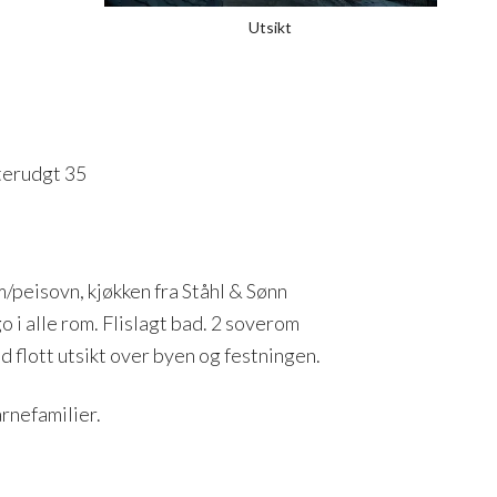
Utsikt
terudgt 35
m/peisovn, kjøkken fra Ståhl & Sønn
i alle rom. Flislagt bad. 2 soverom
flott utsikt over byen og festningen.
arnefamilier.