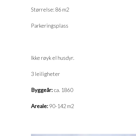
Størrelse: 86 m2
Parkeringsplass
Ikke røyk el husdyr.
3 leiligheter
Byggeår:
ca. 1860
Areale:
90-142 m2