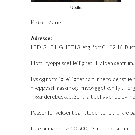
Utsikt
Kjøkken/stue
Adresse:
LEDIG LEILIGHET i 3. etg, fom 01.02.16, Bus
Flott, nyoppusset leilighet i Halden sentrum.
Lys og romslig leilighet som inneholder stue 
m/oppvaskmaskin og innebygget komfyr. Pergo 
m/garderobeskap. Sentralt beliggende og med 
Passer for voksent par, studenter el. l.. Ikke b
Leie pr måned: kr 10.500,-, 3 md depositum.