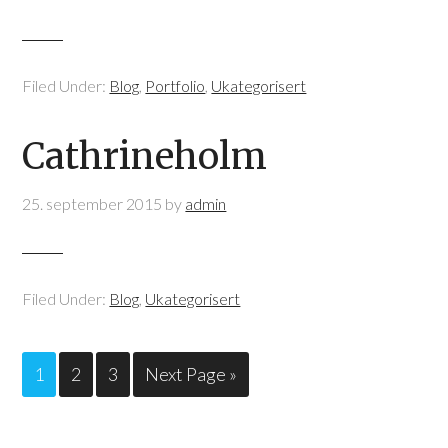
Filed Under:
Blog
,
Portfolio
,
Ukategorisert
Cathrineholm
25. september 2015
by
admin
Filed Under:
Blog
,
Ukategorisert
1
2
3
Next Page »