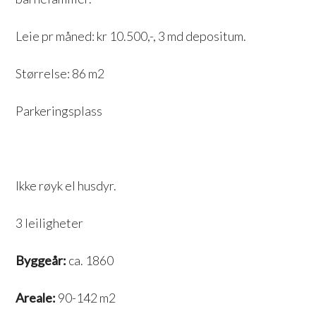
Leie pr måned: kr 10.500,-, 3 md depositum.
Størrelse: 86 m2
Parkeringsplass
Ikke røyk el husdyr.
3 leiligheter
Byggeår:
ca. 1860
Areale:
90-142 m2