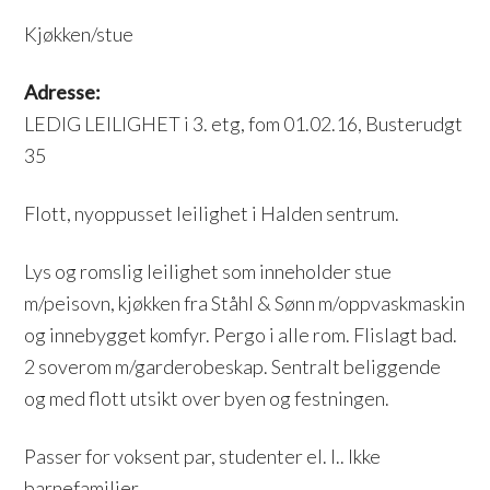
Kjøkken/stue
Adresse:
LEDIG LEILIGHET i 3. etg, fom 01.02.16, Busterudgt
35
Flott, nyoppusset leilighet i Halden sentrum.
Lys og romslig leilighet som inneholder stue
m/peisovn, kjøkken fra Ståhl & Sønn m/oppvaskmaskin
og innebygget komfyr. Pergo i alle rom. Flislagt bad.
2 soverom m/garderobeskap. Sentralt beliggende
og med flott utsikt over byen og festningen.
Passer for voksent par, studenter el. l.. Ikke
barnefamilier.