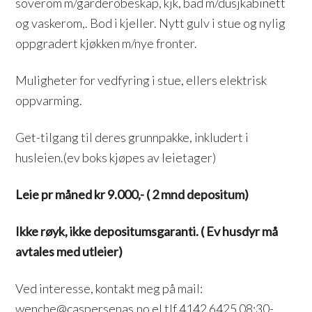
soverom m/garderobeskap, kjk, bad m/dusjkabinett
og vaskerom,. Bod i kjeller. Nytt gulv i stue og nylig
oppgradert kjøkken m/nye fronter.
Muligheter for vedfyring i stue, ellers elektrisk
oppvarming.
Get-tilgang til deres grunnpakke, inkludert i
husleien.(ev boks kjøpes av leietager)
Leie pr måned kr 9.000,- ( 2 mnd depositum)
Ikke røyk, ikke depositumsgaranti. ( Ev husdyr må
avtales med utleier)
Ved interesse, kontakt meg på mail:
wenche@caspersenas.no el tlf 4142 6425 08:30-